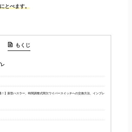
にとべます。
もくじ
プレ
適！】新型ハスラー、時間調整式間欠ワイパースイッチへの交換方法、インプレ