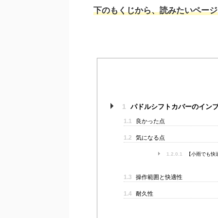
下のもくじから、読みたいページ
1
パドルシフトカバーのイン
1.1
良かった点
1.2
気になる点
1.2.0.1
【小雨でも快
1.3
操作範囲と快適性
1.4
耐久性