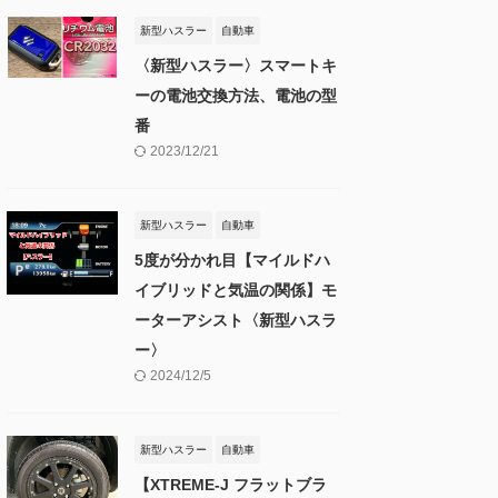
新型ハスラー
自動車
〈新型ハスラー〉スマートキ
ーの電池交換方法、電池の型
番
2023/12/21
新型ハスラー
自動車
5度が分かれ目【マイルドハ
イブリッドと気温の関係】モ
ーターアシスト〈新型ハスラ
ー〉
2024/12/5
新型ハスラー
自動車
【XTREME-J フラットブラ